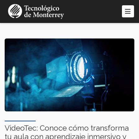
Pasar
al
contenido
principal
VideoTec: Conoce cómo transforma
tu aula con aprendizaje inmersivo y