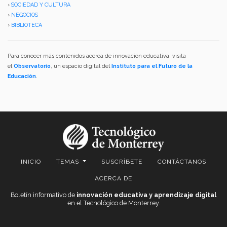
›
SOCIEDAD Y CULTURA
›
NEGOCIOS
›
BIBLIOTECA
Para conocer más contenidos acerca de innovación educativa, visita
el
Observatorio
, un espacio digital del
Instituto para el Futuro de la
Educación
.
INICIO
TEMAS
SUSCRÍBETE
CONTÁCTANOS
ACERCA DE
Boletín informativo de
innovación educativa y aprendizaje digital
en el Tecnológico de Monterrey.