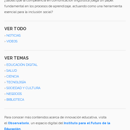
¿Sabías que la competencia en comunicación lingüística juega un papel
fundamental en los procesos de aprendizaje, actuando como una herramienta
esencial para la inclusión social?
VER TODO
›
NOTICIAS
›
VIDEOS
VER TEMAS
›
EDUCACIÓN DIGITAL
›
SALUD
›
CIENCIA
›
TECNOLOGÍA
›
SOCIEDAD Y CULTURA
›
NEGOCIOS
›
BIBLIOTECA
Para conocer más contenidos acerca de innovación educativa, visita
el
Observatorio
, un espacio digital del
Instituto para el Futuro de la
Educación
.