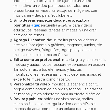
inicia un nuevo proyecto, por ejemplo un video
explicativo, un video para redes sociales, una
collage
presentación en video, un
de imágenes con
música, un video para YouTube, etc.
Si no deseas empezar desde cero, explora
templates
plantillas
aquí
: encuentra
para videos
educativos, reseñas, tarjetas animadas, y una gran
cantidad de temas.
Agrega tu contenido
: utiliza tus propios videos o
archivos (por ejemplo gráficos, imágenes, audios, etc.),
videoclips
o elige
, fotografías, logotipos y pistas de
música de la biblioteca en Canva.
Edita como un profesional
: recorta, gira y sincroniza tu
metraje y audio. ¡No se requiere experiencia en edición!
Tan solo arrastra los elementos y haz las
modificaciones necesarias. En el video más abajo, el
experto te muestra cómo hacerlo.
Personaliza tu video
: modifica la apariencia con tu
propia combinación de colores y fondos, usa gráficos
animados y texto adherente para un efecto dinámico.
Revisa y publica
: obtén una vista previa, realiza
cambios finales, descarga tu video como MP4 sin
marcas de agua, comparte un enlace para verlo o