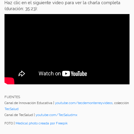
Haz clic en el siguiente video para ver la charla completa
(duración: 35:23):
FUENTES
Canal de Innovación Educativa |
youtube.com/tecdemonterreyvideos
, colección
TecSalud
Canal de TecSalud |
youtube.com/TecSaludmx
FOTO |
Medical photo creada por Freepik