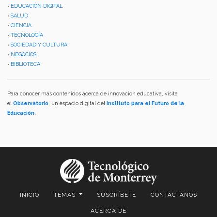
›
EDUCACIÓN DIGITAL
›
SALUD
›
CIENCIA
›
TECNOLOGÍA
›
SOCIEDAD Y CULTURA
›
NEGOCIOS
›
BIBLIOTECA
Para conocer más contenidos acerca de innovación educativa, visita
el
Observatorio
, un espacio digital del
Instituto para el Futuro de la
Educación
.
INICIO
TEMAS
SUSCRÍBETE
CONTÁCTANOS
ACERCA DE