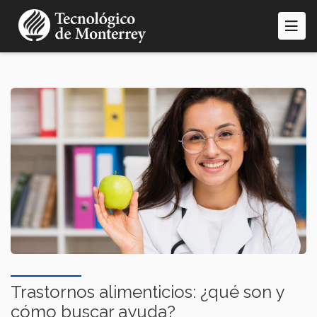
Pasar
al
contenido
principal
Trastornos alimenticios: ¿qué son y
cómo buscar ayuda?