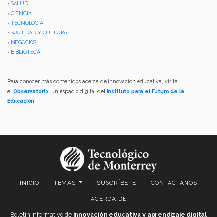
›
SALUD
›
CIENCIA
›
TECNOLOGÍA
›
SOCIEDAD Y CULTURA
›
NEGOCIOS
›
BIBLIOTECA
Para conocer más contenidos acerca de innovación educativa, visita
el
Observatorio
, un espacio digital del
Instituto para el Futuro de la
Educación
.
INICIO
TEMAS
SUSCRÍBETE
CONTÁCTANOS
ACERCA DE
Boletín informativo de
innovación educativa y aprendizaje digital