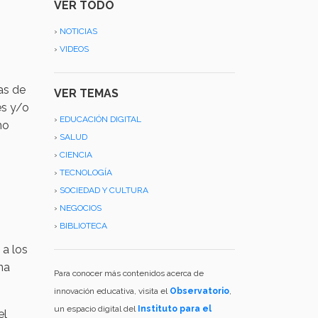
VER TODO
›
NOTICIAS
›
VIDEOS
as de
VER TEMAS
es y/o
›
EDUCACIÓN DIGITAL
mo
›
SALUD
›
CIENCIA
›
TECNOLOGÍA
›
SOCIEDAD Y CULTURA
›
NEGOCIOS
›
BIBLIOTECA
 a los
na
Para conocer más contenidos acerca de
innovación educativa, visita el
Observatorio
,
un espacio digital del
Instituto para el
el