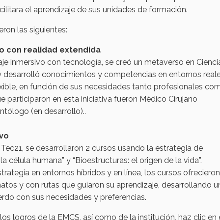
ilitara el aprendizaje de sus unidades de formación.
ron las siguientes:
o con realidad extendida
aje inmersivo con tecnología, se creó un metaverso en Cienci
y desarrolló conocimientos y competencias en entornos real
flexible, en función de sus necesidades tanto profesionales co
participaron en esta iniciativa fueron Médico Cirujano
ólogo (en desarrollo)..
ivo
 Tec21, se desarrollaron 2 cursos usando la estrategia de
a célula humana” y “Bioestructuras: el origen de la vida”.
tegia en entornos híbridos y en línea, los cursos ofrecieron
atos y con rutas que guiaron su aprendizaje, desarrollando u
erdo con sus necesidades y preferencias.
s logros de la EMCS, así como de la institución, haz clic en 