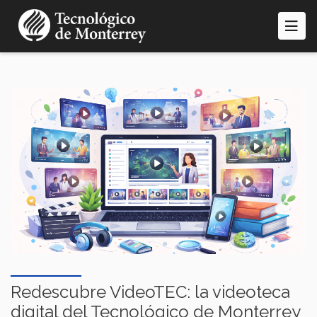
Pasar
al
contenido
principal
Redescubre VideoTEC: la videoteca
digital del Tecnológico de Monterrey