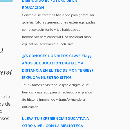
DISEÑANDO EL FUTURO DE LA
EDUCACIÓN
Conoce qué estamos haciendo para garantizar
que las futuras generaciones estén equipadas
con el conocimiento y las habilidades
necesarias para construir una sociedad más
equitativa, sostenible e inclusiva.
Al
¿YA CONOCES LOS HITOS CLAVE EN 35
AÑOS DE EDUCACIÓN DIGITAL Y A
terol
DISTANCIA EN EL TEC DE MONTERREY?
¡EXPLORA NUESTRO SITIO!
Te invitamos a visitar el espacio digital que
hemos preparado para ti: redescubre 35 años
 a la
de historia innovando y transformando la
os de
educación.
ud
asos,
LLEVA TU EXPERIENCIA EDUCATIVA A
OTRO NIVEL CON LA BIBLIOTECA