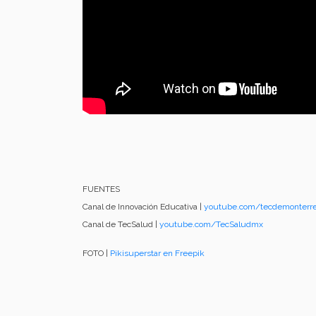
FUENTES
Canal de Innovación Educativa |
youtube.com/tecdemonterre
Canal de TecSalud |
youtube.com/TecSaludmx
FOTO |
Pikisuperstar en Freepik