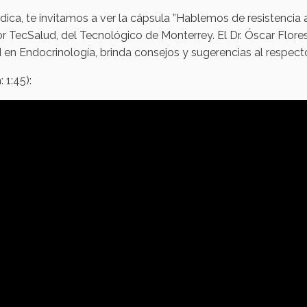
ca, te invitamos a ver la cápsula ”Hablemos de resistencia a
 por TecSalud, del Tecnológico de Monterrey. El Dr. Óscar Flores
d en Endocrinología, brinda consejos y sugerencias al respect
 1:45):