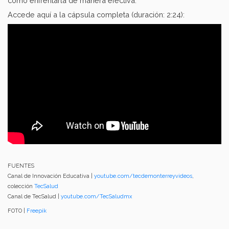
cómo enfrentarla de manera efectiva.
Accede aquí a la cápsula completa (duración: 2:24):
FUENTES
Canal de Innovación Educativa |
youtube.com/tecdemonterreyvideos
,
colección
TecSalud
Canal de TecSalud |
youtube.com/TecSaludmx
FOTO |
Freepik