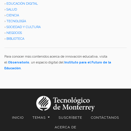
›
EDUCACIÓN DIGITAL
›
SALUD
›
CIENCIA
›
TECNOLOGÍA
›
SOCIEDAD Y CULTURA
›
NEGOCIOS
›
BIBLIOTECA
Para conocer más contenidos acerca de innovación educativa, visita
el
Observatorio
, un espacio digital del
Instituto para el Futuro de la
Educación
.
INICIO
TEMAS
SUSCRÍBETE
CONTÁCTANOS
ACERCA DE