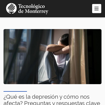
Pasar
al
contenido
principal
¿Qué es la depresión y cómo nos
afecta? Preguntas y respuestas clave