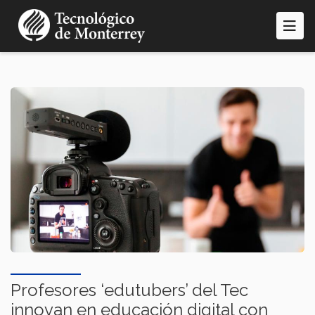
Pasar
al
contenido
principal
Profesores ‘edutubers’ del Tec
innovan en educación digital con