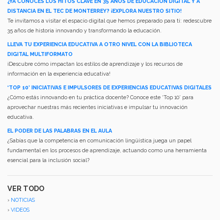
¿YA CONOCES LOS HITOS CLAVE EN 35 AÑOS DE EDUCACIÓN DIGITAL Y A
DISTANCIA EN EL TEC DE MONTERREY? ¡EXPLORA NUESTRO SITIO!
Te invitamos a visitar el espacio digital que hemos preparado para ti: redescubre
35 años de historia innovando y transformando la educación.
LLEVA TU EXPERIENCIA EDUCATIVA A OTRO NIVEL CON LA BIBLIOTECA
DIGITAL MULTIFORMATO
¡Descubre cómo impactan los estilos de aprendizaje y los recursos de
información en la experiencia educativa!
‘TOP 10’ INICIATIVAS E IMPULSORES DE EXPERIENCIAS EDUCATIVAS DIGITALES
¿Cómo estás innovando en tu práctica docente? Conoce este ‘Top 10’ para
aprovechar nuestras más recientes iniciativas e impulsar tu innovación
educativa.
EL PODER DE LAS PALABRAS EN EL AULA
¿Sabías que la competencia en comunicación lingüística juega un papel
fundamental en los procesos de aprendizaje, actuando como una herramienta
esencial para la inclusión social?
VER TODO
›
NOTICIAS
›
VIDEOS