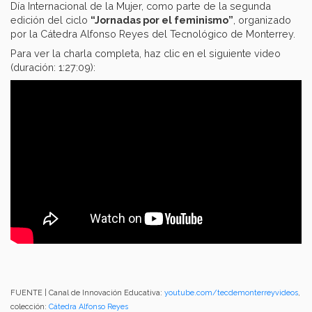
Día Internacional de la Mujer, como parte de la segunda
edición del ciclo
“Jornadas por el feminismo”
, organizado
por la Cátedra Alfonso Reyes del Tecnológico de Monterrey.
Para ver la charla completa, haz clic en el siguiente video
(duración: 1:27:09):
FUENTE | Canal de Innovación Educativa:
youtube.com/tecdemonterreyvideos
,
colección:
Cátedra Alfonso Reyes