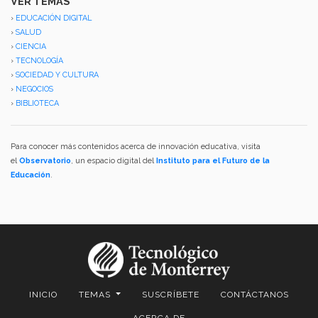
VER TEMAS
›
EDUCACIÓN DIGITAL
›
SALUD
›
CIENCIA
›
TECNOLOGÍA
›
SOCIEDAD Y CULTURA
›
NEGOCIOS
›
BIBLIOTECA
Para conocer más contenidos acerca de innovación educativa, visita
el
Observatorio
, un espacio digital del
Instituto para el Futuro de la
Educación
.
INICIO
TEMAS
SUSCRÍBETE
CONTÁCTANOS
ACERCA DE