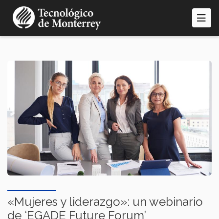
Pasar
al
contenido
principal
«Mujeres y liderazgo»: un webinario
de ‘EGADE Future Forum’