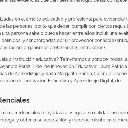
derar las evidencias que demuestran el logro de las compete
zadas en el ámbito educativo y profesional para evidenciar 
e las personas, por lo que deben cumplir con ciertos requisi
na persona sabe o puede hacer, entre ellos: incluir una eva
definidos, y ser otorgadas por un proveedor confiable (enti
acitación, organismos profesionales, entre otros).
cuela o institución educativa? Te invitamos a conocer todas la
ejandra Pérez, Líder de Innovación Educativa; Laura Patricia
ias de Aprendizaje; y Karla Margarita Banda, ‪Líder de Diseño
irección de Innovación Educativa y Aprendizaje Digital, del
denciales
 microcredenciales te ayudará a asegurar su calidad, así co
entrega, y obtener su aceptación y reconocimiento en el me