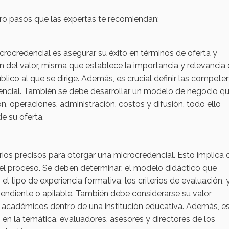
ro pasos que las expertas te recomiendan:
icrocredencial es asegurar su éxito en términos de oferta y
ón del valor, misma que establece la importancia y relevancia 
ico al que se dirige. Además, es crucial definir las compete
encial. También se debe desarrollar un modelo de negocio q
n, operaciones, administración, costos y difusión, todo ello
e su oferta.
erios precisos para otorgar una microcredencial. Esto implica d
el proceso. Se deben determinar: el modelo didáctico que
l tipo de experiencia formativa, los criterios de evaluación, 
ependiente o apilable. También debe considerarse su valor
os académicos dentro de una institución educativa. Además, e
os en la temática, evaluadores, asesores y directores de los