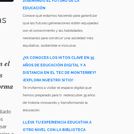
DISEÑANDO EL FUTURO DE LA
EDUCACIÓN
Conoce qué estamos haciendo para garantizar
as
que las futuras generaciones estén equipadas
con el conocimiento y las habilidades
necesarias para construir una sociedad más
equitativa, sostenible e inclusiva.
¿YA CONOCES LOS HITOS CLAVE EN 35
n el
AÑOS DE EDUCACIÓN DIGITAL Y A
s
DISTANCIA EN EL TEC DE MONTERREY?
¡EXPLORA NUESTRO SITIO!
forma
Te invitamos a visitar el espacio digital que
hemos preparado para ti: redescubre 35 años
de historia innovando y transformando la
educación.
llado
os
LLEVA TU EXPERIENCIA EDUCATIVA A
ser
OTRO NIVEL CON LA BIBLIOTECA