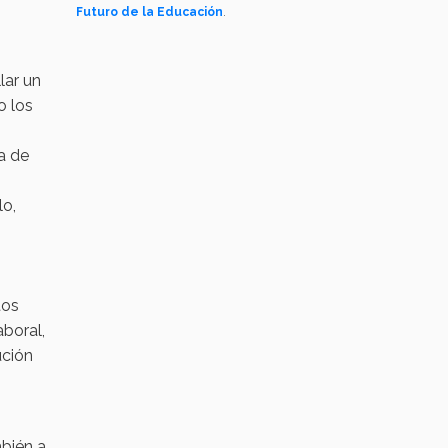
Futuro de la Educación
.
lar un
o los
a de
lo,
tos
aboral,
ución
mbién a