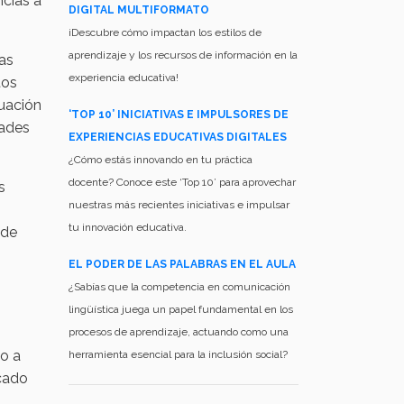
ncias a
DIGITAL MULTIFORMATO
¡Descubre cómo impactan los estilos de
aprendizaje y los recursos de información en la
las
experiencia educativa!
tos
luación
‘TOP 10’ INICIATIVAS E IMPULSORES DE
dades
EXPERIENCIAS EDUCATIVAS DIGITALES
¿Cómo estás innovando en tu práctica
docente? Conoce este ‘Top 10’ para aprovechar
s
nuestras más recientes iniciativas e impulsar
tu innovación educativa.
 de
EL PODER DE LAS PALABRAS EN EL AULA
¿Sabías que la competencia en comunicación
lingüística juega un papel fundamental en los
procesos de aprendizaje, actuando como una
mo a
herramienta esencial para la inclusión social?
rcado