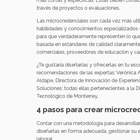
más cortas y específicas. Estas deben consi
través de proyectos o evaluaciones.
Las microcredenciales son cada vez más utili
habilidades y conocimientos especializados d
para que verdaderamente representen lo que u
basada en estándares de calidad claramente 
comerciales, proveedores de educación y cap
¿Te gustaría diseñarlas y ofrecerlas en tu es
recomendaciones de las expertas: Verónica Al
Aldape, ‪Directora de Innovación de Experienc
Soluciones; todas ellas pertenecientes a la D
Tecnológico de Monterrey.
4 pasos para crear microcre
Contar con una metodología para desarrollar
diseñarlas en forma adecuada, gestionar su 
laboral.