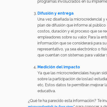
programas involucrados en su impleme
Difusión y entrega
Una vez diseñada la microcredencial y e
plan de difusión que informe al público
costos, duración y el proceso que se r
empleadores sobre su valor. Para la ent
información que se considerará para su 
representativo, ya sea electrónico o fís
que cuentan con sistemas para validar 
Medición del impacto
Ya que las microcredenciales hayan sid
sobre la participación de los(as) estudi
etc. Estos datos te permitirán mejorar l
educativa.
¿Qué te ha parecido esta información? Te inv
microcredentials in four steps
” para conocer a d