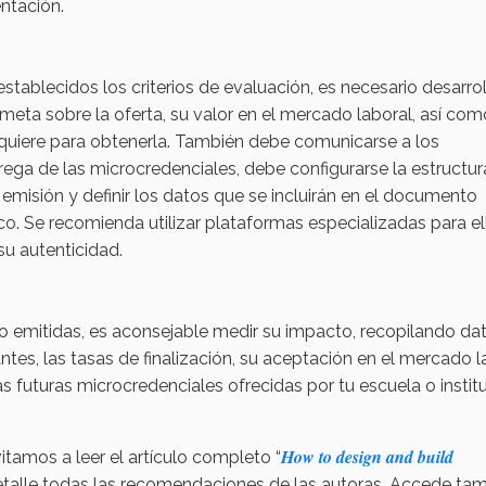
ntación.
stablecidos los criterios de evaluación, es necesario desarrol
 meta sobre la oferta, su valor en el mercado laboral, así com
equiere para obtenerla. También debe comunicarse a los
rega de las microcredenciales, debe configurarse la estructur
emisión y definir los datos que se incluirán en el documento
ico. Se recomienda utilizar plataformas especializadas para el
su autenticidad.
o emitidas, es aconsejable medir su impacto, recopilando da
antes, las tasas de finalización, su aceptación en el mercado l
as futuras microcredenciales ofrecidas por tu escuela o instit
How to design and build
itamos a leer el artículo completo “
etalle todas las recomendaciones de las autoras. Accede ta