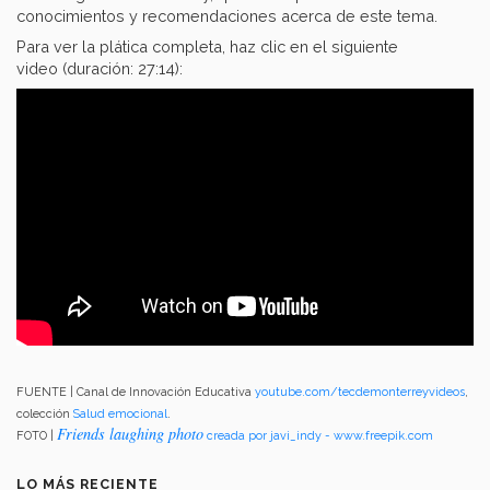
conocimientos y recomendaciones acerca de este tema.
Para ver la plática completa, haz clic en el siguiente
video (duración: 27:14):
FUENTE | Canal de Innovación Educativa
youtube.com/tecdemonterreyvideos
,
colección
Salud emocional
.
Friends laughing photo
FOTO |
creada por javi_indy - www.freepik.com
LO MÁS RECIENTE