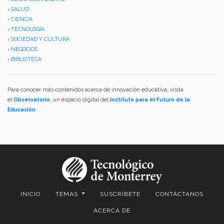
›
SALUD
›
CIENCIA
›
TECNOLOGÍA
›
SOCIEDAD Y CULTURA
›
NEGOCIOS
›
BIBLIOTECA
Para conocer más contenidos acerca de innovación educativa, visita
el
Observatorio
, un espacio digital del
Instituto para el Futuro de la
Educación
.
INICIO
TEMAS
SUSCRÍBETE
CONTÁCTANOS
ACERCA DE