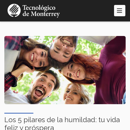
Pasar
al
contenido
principal
Los 5 pilares de la humildad: tu vida
feliz y próspera