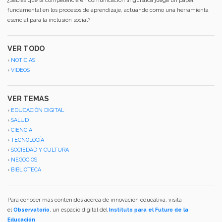
¿Sabías que la competencia en comunicación lingüística juega un papel
fundamental en los procesos de aprendizaje, actuando como una herramienta
esencial para la inclusión social?
VER TODO
›
NOTICIAS
›
VIDEOS
VER TEMAS
›
EDUCACIÓN DIGITAL
›
SALUD
›
CIENCIA
›
TECNOLOGÍA
›
SOCIEDAD Y CULTURA
›
NEGOCIOS
›
BIBLIOTECA
Para conocer más contenidos acerca de innovación educativa, visita
el
Observatorio
, un espacio digital del
Instituto para el Futuro de la
Educación
.