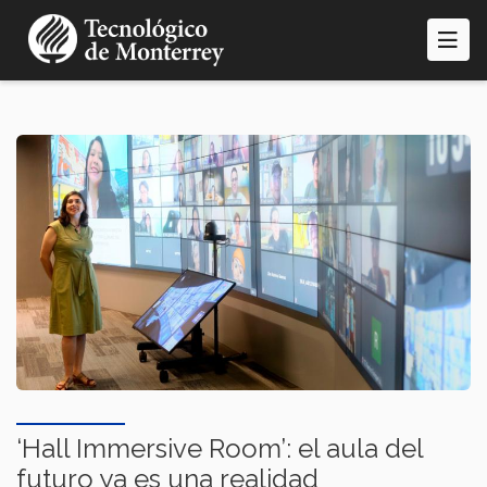
Pasar
al
contenido
principal
‘Hall Immersive Room’: el aula del
futuro ya es una realidad