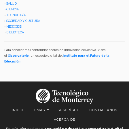
›
SALUD
›
CIENCIA
›
TECNOLOGÍA
›
SOCIEDAD Y CULTURA
›
NEGOCIOS
›
BIBLIOTECA
Para conocer más contenidos acerca de innovación educativa, visita
el
Observatorio
, un espacio digital del
Instituto para el Futuro de la
Educación
.
INICIO
TEMAS
SUSCRÍBETE
CONTÁCTANOS
ACERCA DE
Boletín informativo de
innovación educativa y aprendizaje digital