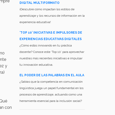
iempre
DIGITAL MULTIFORMATO
¡Descubre cómo impactan los estilos de
aprendizaje y los recursos de información en la
experiencia educativa!
‘TOP 10’ INICIATIVAS E IMPULSORES DE
EXPERIENCIAS EDUCATIVAS DIGITALES
¿Cómo estás innovando en tu práctica
docente? Conoce este ‘Top 10’ para aprovechar
omo
nuestras más recientes iniciativas e impulsar
ente
tu innovación educativa.
ez y
ra)
EL PODER DE LAS PALABRAS EN EL AULA
¿Sabías que la competencia en comunicación
lingüística juega un papel fundamental en los
procesos de aprendizaje, actuando como una
¿Qué
herramienta esencial para la inclusión social?
an con