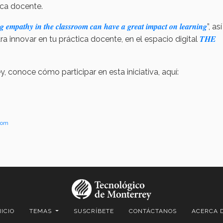
ica docente.
g empathy in the classroom can have a great impact on learning
”, a
THE
ra innovar en tu práctica docente, en el espacio digital
, conoce cómo participar en esta iniciativa, aquí:
com
NICIO
TEMAS
SUSCRÍBETE
CONTÁCTANOS
ACERCA 