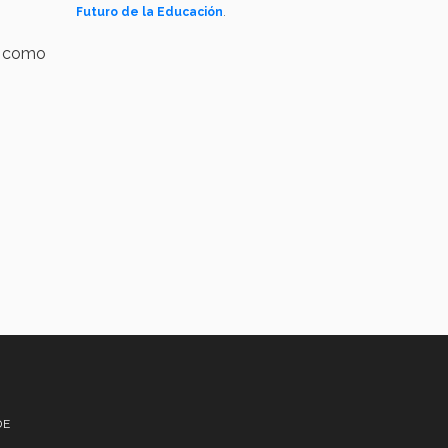
Futuro de la Educación
.
sí como
DE