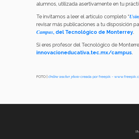
alumnos, utilizada asertivamente en tu práct
Usin
Te invitamos a leer el artículo completo “
revisar más publicaciones a tu disposición pa
Campus
, del Tecnológico de Monterrey
.
Si eres profesor del Tecnológico de Monterrey
innovacioneducativa.tec.mx/campus
.
Online teacher photo
FOTO |
creada por freepik - www.freepik.
I