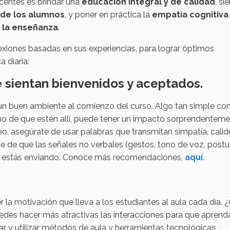
entes es brindar una
educación integral y de calidad
, s
de los alumnos
, y poner en práctica la
empatía cognitiva
 la enseñanza
.
exiones basadas en sus experiencias, para lograr óptimos
 diaria:
e sientan bienvenidos y aceptados.
 un buen ambiente al comienzo del curso. Algo tan simple c
cho de que estén allí, puede tener un impacto sorprendentem
eo, asegúrate de usar palabras que transmitan simpatía, calid
 de que las señales no verbales (gestos, tono de voz, postu
ue estás enviando. Conoce más recomendaciones,
aquí
.
 motivación que lleva a los estudiantes al aula cada día. 
des hacer más atractivas las interacciones para que aprend
ar y utilizar métodos de aula y herramientas tecnológicas