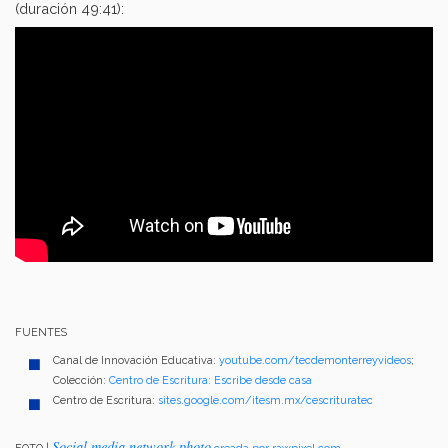
(duración 49:41):
FUENTES
Canal de Innovación Educativa:
youtube.com/tecdemonterreyvideos
;
Colección:
Centro de Escritura: Escribe desde casa
Centro de Escritura:
sites.google.com/itesm.mx/cescrituratec
Social media network photo