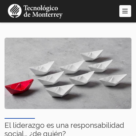
Pasar
al
contenido
principal
El liderazgo es una responsabilidad
social… ¿de quién?