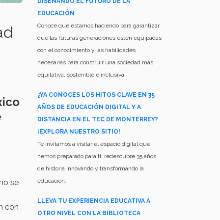
DISEÑANDO EL FUTURO DE LA
EDUCACIÓN
Conoce qué estamos haciendo para garantizar
ad
que las futuras generaciones estén equipadas
con el conocimiento y las habilidades
necesarias para construir una sociedad más
equitativa, sostenible e inclusiva.
¿YA CONOCES LOS HITOS CLAVE EN 35
xico
AÑOS DE EDUCACIÓN DIGITAL Y A
e
DISTANCIA EN EL TEC DE MONTERREY?
.
¡EXPLORA NUESTRO SITIO!
Te invitamos a visitar el espacio digital que
hemos preparado para ti: redescubre 35 años
de historia innovando y transformando la
educación.
smo se
LLEVA TU EXPERIENCIA EDUCATIVA A
an con
OTRO NIVEL CON LA BIBLIOTECA