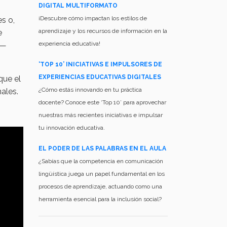
DIGITAL MULTIFORMATO
¡Descubre cómo impactan los estilos de
s o,
aprendizaje y los recursos de información en la
e
experiencia educativa!
s—
‘TOP 10’ INICIATIVAS E IMPULSORES DE
EXPERIENCIAS EDUCATIVAS DIGITALES
que el
¿Cómo estás innovando en tu práctica
nales.
docente? Conoce este ‘Top 10’ para aprovechar
nuestras más recientes iniciativas e impulsar
tu innovación educativa.
EL PODER DE LAS PALABRAS EN EL AULA
¿Sabías que la competencia en comunicación
lingüística juega un papel fundamental en los
procesos de aprendizaje, actuando como una
herramienta esencial para la inclusión social?