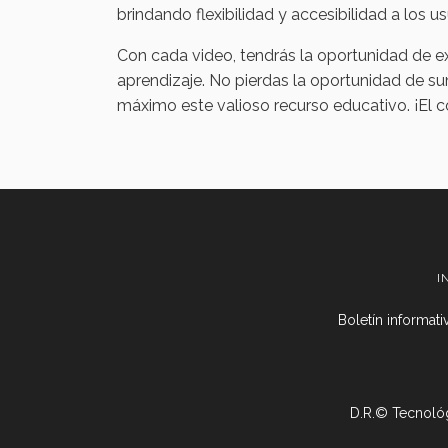
brindando flexibilidad y accesibilidad a los 
Con cada video, tendrás la oportunidad de ex
aprendizaje. No pierdas la oportunidad de su
máximo este valioso recurso educativo. ¡El c
I
Boletín informat
D.R.© Tecnológ