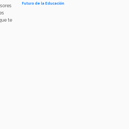
Futuro de la Educación
.
esores
es
que te