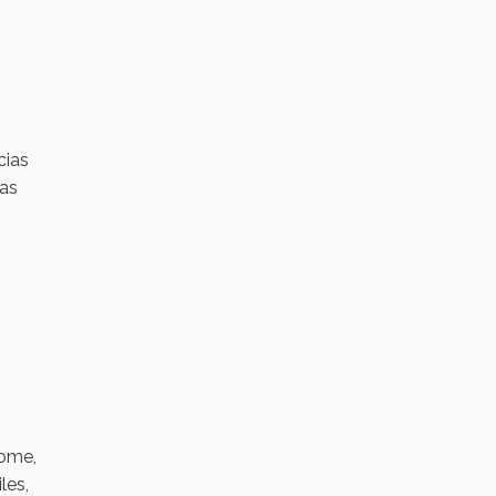
cias
das
rome,
les,