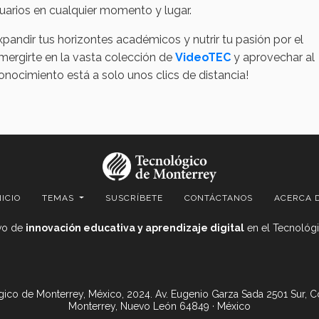
usuarios en cualquier momento y lugar.
pandir tus horizontes académicos y nutrir tu pasión por el
mergirte en la vasta colección de
VideoTEC
y aprovechar al
onocimiento está a solo unos clics de distancia!
NICIO
TEMAS
SUSCRÍBETE
CONTÁCTANOS
ACERCA 
ivo de
innovación educativa y aprendizaje digital
en el Tecnológi
ico de Monterrey, México, 2024. Av. Eugenio Garza Sada 2501 Sur, C
Monterrey, Nuevo León 64849 · México