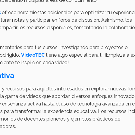
 abarcando múltiples áreas de conocimiento.
C
ofrece herramientas adicionales para optimizar tu experienc
urar notas y participar en foros de discusión. Asimismo, los
compartir los recursos disponibles, fomentando la colaboració
entarios para tus cursos, investigando para proyectos o
odirigido,
VideoTEC
tiene algo especial para ti. ¡Empieza a e
iento te inspire en cada video!
tiva
 y recursos para aquellos interesados en explorar nuevas fo
lia gama de videos que abordan diversos enfoques innovado
enseñanza activa hasta el uso de tecnología avanzada en el
s para transformar la experiencia educativa. Los recursos inc
imonios de docentes pioneros y ejemplos prácticos de
adoras.