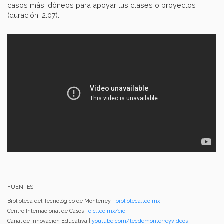
casos más idóneos para apoyar tus clases o proyectos
(duración: 2:07):
FUENTES
Biblioteca del Tecnológico de Monterrey |
biblioteca.tec.mx
Centro Internacional de Casos |
cic.tec.mx/cic
Canal de Innovación Educativa |
youtube.com/tecdemonterreyvideos