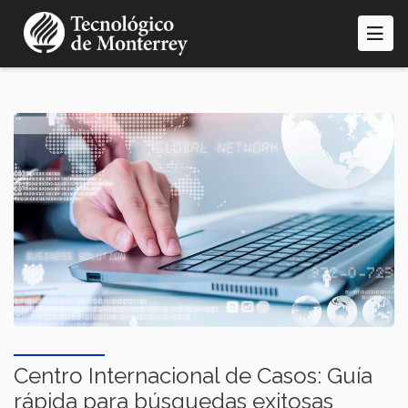
Pasar
al
contenido
principal
Centro Internacional de Casos: Guía
rápida para búsquedas exitosas